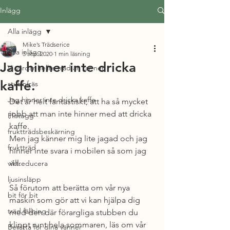
Inlägg
Alla inlägg
Mike’s Trädserice
Alla inlägg
3 sep. 2020
1 min läsning
Jag hinner inte dricka
Vi vårdar hellre träd än tar ner.
kaffe.
stubbfräs
Jag hinner inte dricka kaffe
Det är helt fantastiskt, att ha så mycket 
jobb att man inte hinner med att dricka 
Flistugg
kaffe.
fruktträdsbeskärning
Men jag känner mig lite jagad och jag 
fruktträd
hinner inte svara i mobilen så som jag 
vill.
viktreducera
ljusinsläpp
Så förutom att berätta om vår nya 
bit för bit
maskin som gör att vi kan hjälpa dig 
träd fällning
med den där förargliga stubben du 
klippt runt hela sommaren, läs om vår 
Berätta för dina vänner