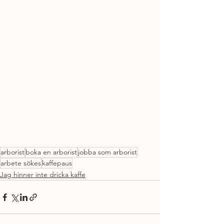
arborist
boka en arborist
jobba som arborist
arbete sökes
kaffepaus
Jag hinner inte dricka kaffe