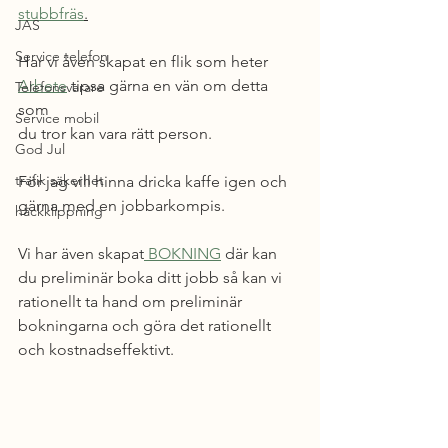
stubbfräs
.
JAS
Service telefon
Har vi även skapat en flik som heter 
Arbete
 tipsa gärna en vän om detta 
Telefonsvarare
som 
Service mobil
du tror kan vara rätt person.
God Jul
trafik säkerhet
För jag vill hinna dricka kaffe igen och 
gärna med en jobbarkompis.
häckklippning
Vi har även skapat
 BOKNING
 där kan 
du preliminär boka ditt jobb så kan vi 
rationellt ta hand om preliminär 
bokningarna och göra det rationellt 
och kostnadseffektivt.