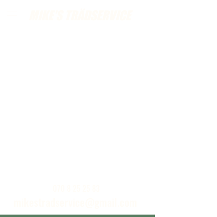
MIKE'S TRÄDSERVICE
Ring eller skickat ett mail för kostnadsfria
hembesök
070 8 25 25 83
mikestradservice@gmail.com