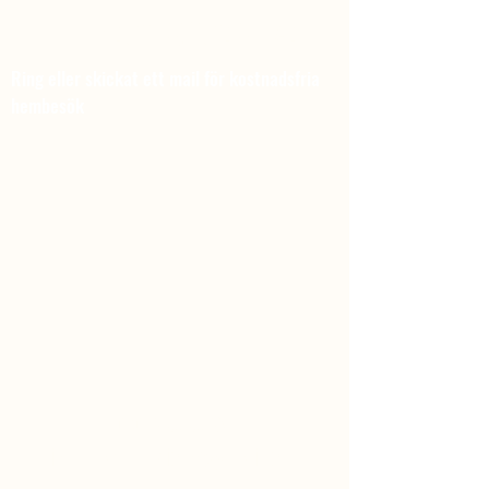
MIKE'S TRÄDSERVICE
Ring eller skickat ett mail för kostnadsfria
hembesök
070 8 25 25 83
mikestradservice@gmail.com