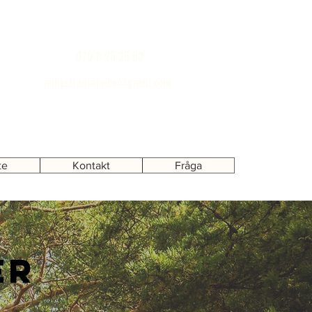
070 8 25 25 83
mikestradservice@gmail.com
te
Kontakt
Fråga
er