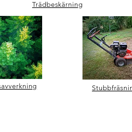
Trädbeskärning
savverkning
Stubbfräsni