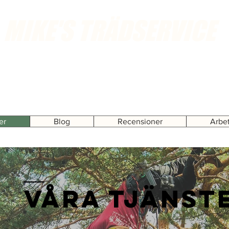
MIKE'S TRÄDSERVICE
Ring eller skickat ett mail för kostnadsfria hembesök
er
Blog
Recensioner
Arbe
Våra Tjänst