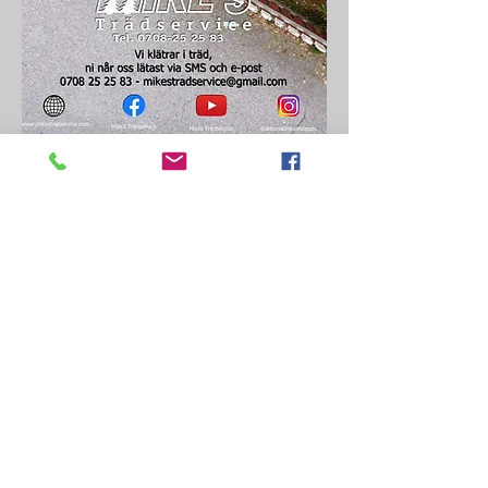
Välkommen till MIKE'S TRÄDSERVICE!
Vi erbjuder förstklassig trädservice för
alla dina behov,
från trädvård och trädbeskärning och
trimning till fullständig borttagning och
stubbfräsning.
Få dina träd att se ut som du vill med
Mikes hjälp
Öppetider
Mån - Fre 8:00 - 17:00
© 2018 All Rättigheter Reserverade Mike's