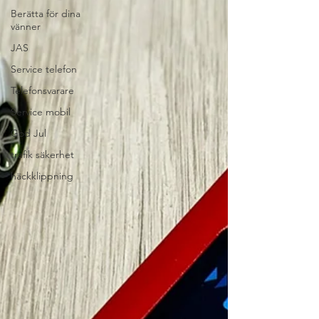
Berätta för dina
vänner
JAS
Service telefon
Telefonsvarare
Service mobil
God Jul
trafik säkerhet
häckklippning