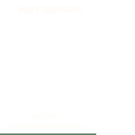
MIKE'S TRÄDSERVICE
Ring eller skickat ett mail för kostnadsfria
hembesök
070 8 25 25 83
mikestradservice@gmail.com