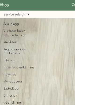
Blogg
Service telefon
Alla inlägg
Vi vårdar hellre
träd än tar ner.
stubbfräs
Jag hinner inte
dricka kaffe
Flistugg
fruktträdsbeskärning
fruktträd
viktreducera
ljusinsläpp
bit för bit
träd fällning