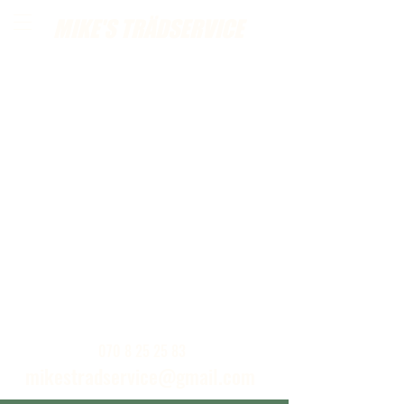
MIKE'S TRÄDSERVICE
Ring eller skickat ett mail för kostnadsfria
hembesök
070 8 25 25 83
mikestradservice@gmail.com