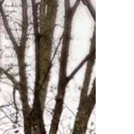
Berätta för dina
vänner
JAS
Service telefon
Telefonsvarare
Service mobil
God Jul
trafik säkerhet
häckklippning