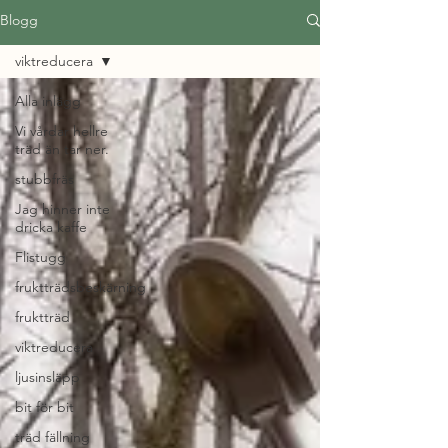
Blogg
viktreducera
Alla inlägg
Vi vårdar hellre
träd än tar ner.
stubbfräs
Jag hinner inte
dricka kaffe
Flistugg
fruktträdsbeskärning
fruktträd
viktreducera
ljusinsläpp
bit för bit
träd fällning