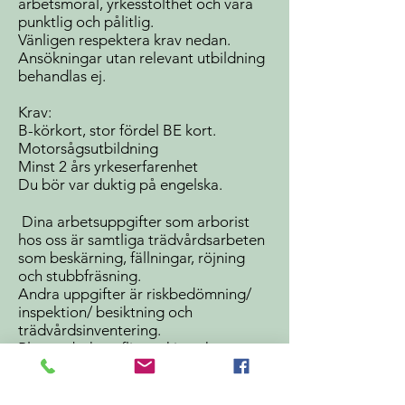
arbetsmoral, yrkesstolthet och vara
punktlig och pålitlig.
Vänligen respektera krav nedan.
Ansökningar utan relevant utbildning
behandlas ej.
Krav:
B-körkort, stor fördel BE kort.
Motorsågsutbildning
Minst 2 års yrkeserfarenhet
Du bör var duktig på engelska.
Dina arbetsuppgifter som arborist
hos oss är samtliga trädvårdsarbeten
som beskärning, fällningar, röjning
och stubbfräsning.
Andra uppgifter är riskbedömning/
inspektion/ besiktning och
trädvårdsinventering.
Planera behov flismaskin och
prissättningar.
Vi erbjuder ett självständigt och