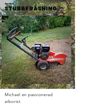
stubbfräsning
Michael en passionerad
arborist.