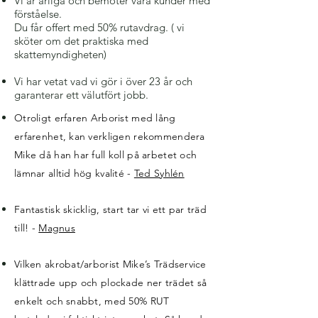
Vi är ärliga och bemöter våra kunder med
förståelse.
Du får offert med 50% rutavdrag. ( vi
sköter om det praktiska med
skattemyndigheten)
Vi har vetat vad vi gör i över 23 år och
garanterar ett välutfört jobb.
Otroligt erfaren Arborist med lång
erfarenhet, kan verkligen rekommendera
Mike då han har full koll på arbetet och
lämnar alltid hög kvalité -
Ted Syhlén
Fantastisk skicklig, start tar vi ett par träd
till! -
Magnus
Vilken akrobat/arborist Mike’s Trädservice
klättrade upp och plockade ner trädet så
enkelt och snabbt, med 50% RUT