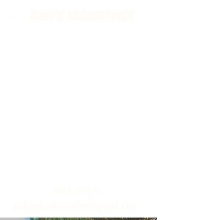
MIKE'S TRÄDSERVICE
Ring eller skickat ett mail för kostnadsfria
hembesök
070 8 25 25 83
mikestradservice@gmail.com