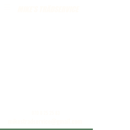
MIKE'S TRÄDSERVICE
Ring eller skickat ett mail för kostnadsfria
hembesök
070 8 25 25 83
mikestradservice@gmail.com