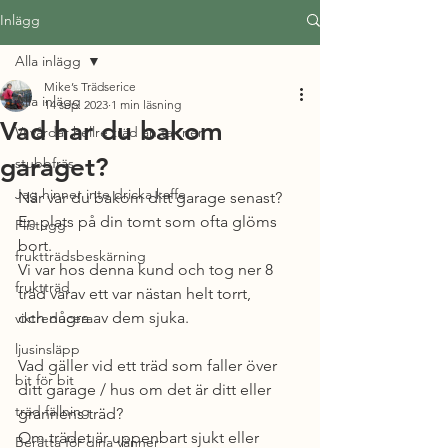
Inlägg
Alla inlägg
Mike’s Trädserice
Alla inlägg
14 sep. 2023
1 min läsning
Vad har du bakom
Vi vårdar hellre träd än tar ner.
garaget?
stubbfräs
Jag hinner inte dricka kaffe
När var du bakom ditt garage senast?
En plats på din tomt som ofta glöms 
Flistugg
bort.
fruktträdsbeskärning
Vi var hos denna kund och tog ner 8 
fruktträd
träd varav ett var nästan helt torrt,
och några av dem sjuka.
viktreducera
ljusinsläpp
Vad gäller vid ett träd som faller över 
bit för bit
ditt garage / hus om det är ditt eller 
träd fällning
grannens träd?
Om trädet är uppenbart sjukt eller 
Berätta för dina vänner