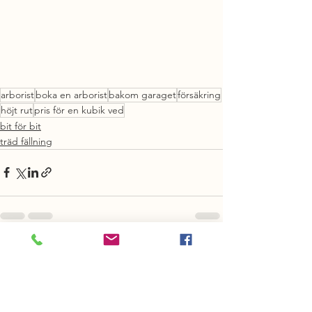
arborist
boka en arborist
bakom garaget
försäkring
höjt rut
pris för en kubik ved
bit för bit
träd fällning
Visa alla
Senaste inlägg