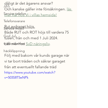
dåligt är det ägarens ansvar?
JAS
Och kanske gäller inte försäkringen. 
läs 
Service telefon
mer här hos Vi i villas hemsida!
Telefonsvarare
Rut avdraget höjs.
Service mobil
Både RUT och ROT höjs till vardera 75 
God Jul
tusen, från och med 1 Juli 2024.
trafik säkerhet
Läs mer hos 
SvD näringsliv
.
häckklippning
Följ med bakom vår kunds garage när 
vi tar bort träden och säkrar garaget 
från att eventuellt fallande träd
https://www.youtube.com/watch?
v=503S8T5eNPk