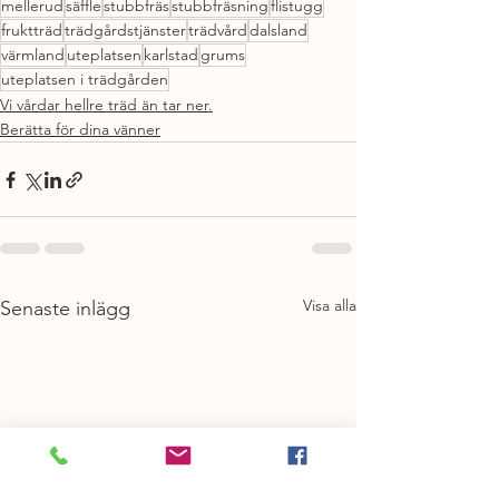
mellerud
säffle
stubbfräs
stubbfräsning
flistugg
fruktträd
trädgårdstjänster
trädvård
dalsland
värmland
uteplatsen
karlstad
grums
uteplatsen i trädgården
Vi vårdar hellre träd än tar ner.
Berätta för dina vänner
Visa alla
Senaste inlägg