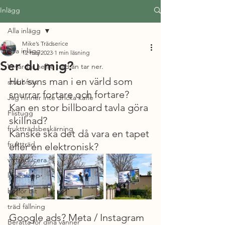
Inlägg
Alla inlägg
Mike’s Trädserice
Alla inlägg
12 maj 2023
1 min läsning
Ser du mig?
Vi vårdar hellre träd än tar ner.
Hur syns man i en värld som 
stubbfräs
snurrar fortare och fortare?
Jag hinner inte dricka kaffe
Kan en stor billboard tavla göra 
Flistugg
skillnad? 
fruktträdsbeskärning
Kanske ska det då vara en tapet 
fruktträd
eller en elektronisk?
viktreducera
ljusinsläpp
bit för bit
träd fällning
Google ads? Meta / Instagram 
Berätta för dina vänner