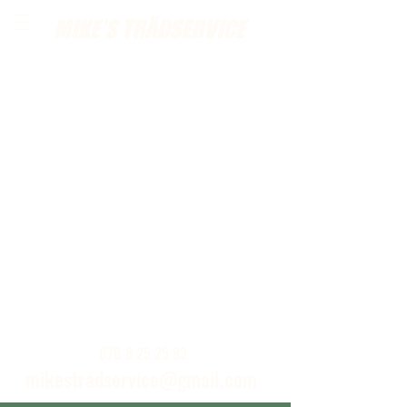
MIKE'S TRÄDSERVICE
Ring eller skickat ett mail för kostnadsfria
hembesök
070 8 25 25 83
mikestradservice@gmail.com