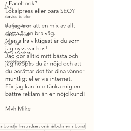
/ Facebook?
JAS
Lokalpress eller bara SEO?
Service telefon
Ja jag tror att en mix av allt 
Telefonsvarare
detta är en bra väg.
Service mobil
Men allra viktigast är du som 
God Jul
jag nyss var hos!
trafik säkerhet
Jag gör alltid mitt bästa och 
häckklippning
jag hoppas du är nöjd och att 
du berättar det för dina vänner 
muntligt eller via internet.
För jag kan inte tänka mig en 
bättre reklam än en nöjd kund!
Mvh Mike
arborist
mikestradservice
åmål
boka en arborist