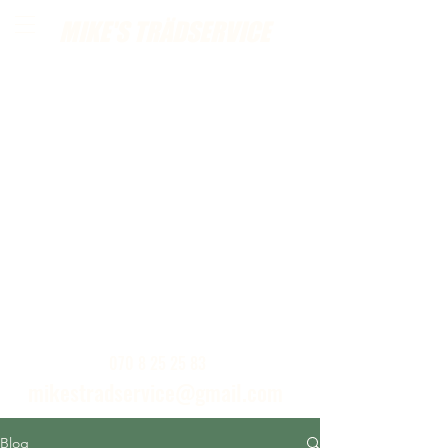
MIKE'S TRÄDSERVICE
Call or send an email for free home visits
070 8 25 25 83
mikestradservice@gmail.com
Blog