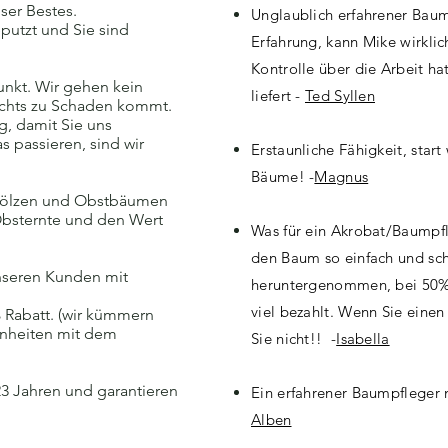
ser Bestes.
Unglaublich erfahrener Baum
eputzt und Sie sind
Erfahrung, kann Mike wirklic
Kontrolle über die Arbeit h
unkt. Wir gehen kein
liefert -
Ted Syllen
ichts zu Schaden kommt.
, damit Sie uns
s passieren, sind wir
Erstaunliche Fähigkeit, star
Bäume! -
Magnus
ehölzen und Obstbäumen
 Obsternte und den Wert
Was für ein Akrobat/Baumpfl
den Baum so einfach und sch
nseren Kunden mit
heruntergenommen, bei 50% 
viel bezahlt. Wenn Sie eine
% Rabatt. (wir kümmern
enheiten mit dem
Sie nicht!! -
Isabella
 23 Jahren und garantieren
Ein erfahrener Baumpfleger
Alben