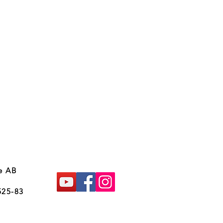
e AB
525-83