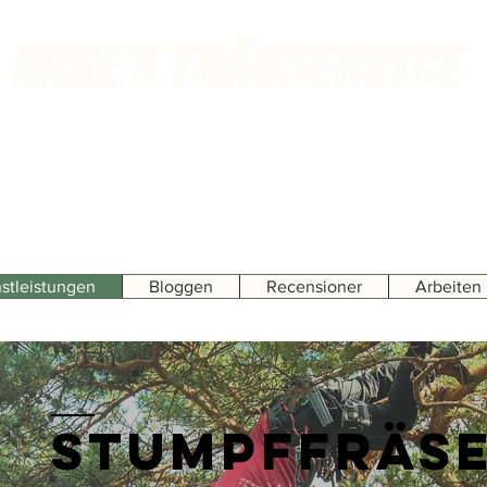
MIKE'S TRÄDSERVICE
Rufen Sie an oder senden Sie eine E-Mail für kostenlose
Hausbesuche
stleistungen
Bloggen
Recensioner
Arbeiten
Stumpffräs