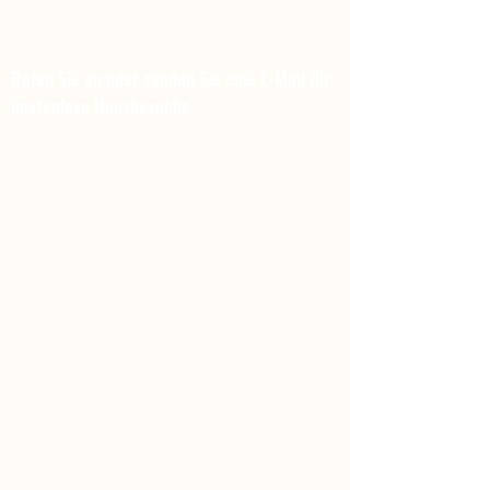
MIKE'S TRÄDSERVICE
Rufen Sie an oder senden Sie eine E-Mail für
kostenlose Hausbesuche
070 8 25 25 83
mikestradservice@gmail.com