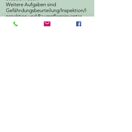
Weitere Aufgaben sind
Gefährdungsbeurteilung/Inspektion/I
nspektion und Baumpflegeinventar.
Plan benötigt chip Maschine und
Preise.
Wir bieten eine selbstständige und
herausfordernde Tätigkeit, bei der wir
erwarten, dass Ihr Wissen zur
Weiterentwicklung des Unternehmens
in einem gut geführten Unternehmen
beitragen kann.
Wir arbeiten hauptsächlich in
Dalsland.
Rufen Sie nicht an, sondern schreiben
Sie eine E-Mail an
mikestradservice@gmail.com
und
sagen Sie uns, wer Sie sind und was
Sie beitragen können / Mike'
Öffnungszeiten