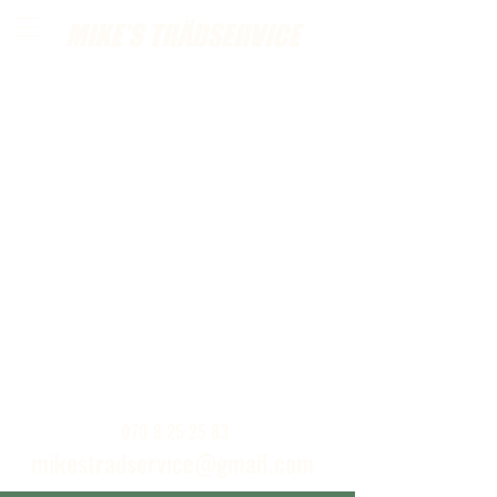
MIKE'S TRÄDSERVICE
Ring eller skickat ett mail för kostnadsfria
hembesök
070 8 25 25 83
mikestradservice@gmail.com