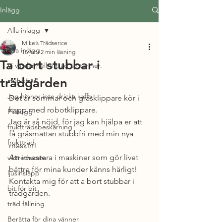
Inlägg
Alla inlägg
Mike’s Trädserice
Alla inlägg
16 juni
2 min läsning
Ta bort stubbar i
Vi vårdar hellre träd än tar ner.
trädgården
stubbfräs
Jag hinner inte dricka kaffe
Det är sommar och gräsklippare kör i 
kapp med robotklippare.
Flistugg
Jag är så nöjd, för jag kan hjälpa er att 
fruktträdsbeskärning
få gräsmattan stubbfri med min nya 
fruktträd
maskin!
Att investera i maskiner som gör livet 
viktreducera
bättre för mina kunder känns härligt!
ljusinsläpp
Kontakta mig för att a bort stubbar i 
bit för bit
trädgården.
träd fällning
Berätta för dina vänner