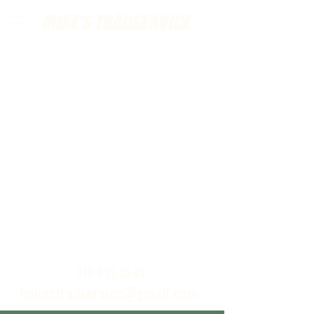
MIKE'S TRÄDSERVICE
Ring eller skickat ett mail för kostnadsfria
hembesök
070 8 25 25 83
mikestradservice@gmail.com