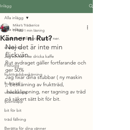
Inlägg
Alla inlägg
Mike’s Trädserice
Alla inlägg
19 feb.
1 min läsning
Känner ni Rut?
Vi vårdar hellre träd än tar ner.
Nej det är inte min 
stubbfräs
flickvän.
Jag hinner inte dricka kaffe
Rut avdraget gäller fortfarande och 
Flistugg
ger 50%
fruktträdsbeskärning
Jag fixar dina stubbar ( ny maskin 
fruktträd
), beskärning av fruktträd,
 häckklippning, ner tagning av träd 
viktreducera
på säkert sätt bit för bit.
ljusinsläpp
bit för bit
träd fällning
Berätta för dina vänner